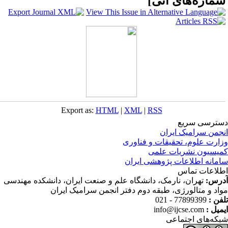
ماره‌های آتی
]
Export as:
HTML
|
XML
|
RSS
ترسی سریع
جمن سرامیک ایران
ارت علوم، تحقیقات و فناوری
یسیون نشریات علمی
مانه اطلاعات پژوهشی ایران
لاعات تماس
رس:
تهران، نارمک، دانشگاه علم و صنعت ایران، دانشکده مهندسی
اد و متالورژی، طبقه دوم دفتر انجمن سرامیک ایران
فن :
77899399 - 021
میل :
info@ijcse.com
که‌های اجتماعی