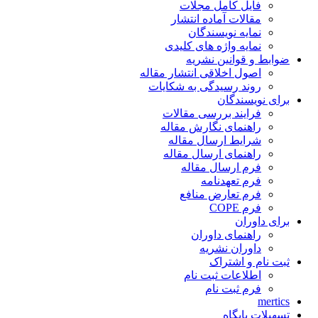
فایل کامل مجلات
مقالات آماده انتشار
نمایه نویسندگان
نمایه واژه های کلیدی
ضوابط و قوانین نشریه
اصول اخلاقی انتشار مقاله
روند رسیدگی به شکایات
برای نویسندگان
فرایند بررسی مقالات
راهنمای نگارش مقاله
شرایط ارسال مقاله
راهنمای ارسال مقاله
فرم ارسال مقاله
فرم تعهدنامه
فرم تعارض منافع
فرم COPE
برای داوران
راهنمای داوران
داوران نشریه
ثبت نام و اشتراک
اطلاعات ثبت نام
فرم ثبت نام
mertics
تسهیلات پایگاه